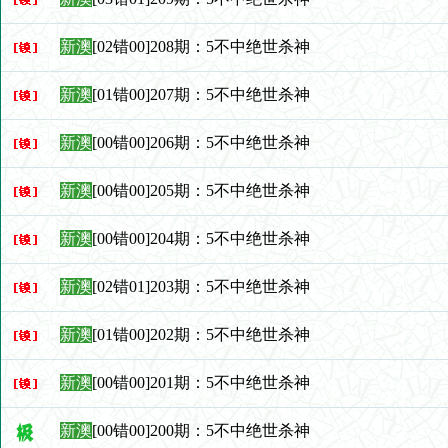
新澳
[02错00]208期：5不中绝世杀神
新澳
[01错00]207期：5不中绝世杀神
新澳
[00错00]206期：5不中绝世杀神
新澳
[00错00]205期：5不中绝世杀神
新澳
[00错00]204期：5不中绝世杀神
新澳
[02错01]203期：5不中绝世杀神
新澳
[01错00]202期：5不中绝世杀神
新澳
[00错00]201期：5不中绝世杀神
新澳
[00错00]200期：5不中绝世杀神