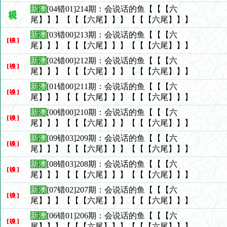
新澳
[04错01]214期：会说话的鱼【【【六
尾】】】【【【六尾】】】【【【六尾】】】
新澳
[03错00]213期：会说话的鱼【【【六
尾】】】【【【六尾】】】【【【六尾】】】
新澳
[02错00]212期：会说话的鱼【【【六
尾】】】【【【六尾】】】【【【六尾】】】
新澳
[01错00]211期：会说话的鱼【【【六
尾】】】【【【六尾】】】【【【六尾】】】
新澳
[00错00]210期：会说话的鱼【【【六
尾】】】【【【六尾】】】【【【六尾】】】
新澳
[09错03]209期：会说话的鱼【【【六
尾】】】【【【六尾】】】【【【六尾】】】
新澳
[08错03]208期：会说话的鱼【【【六
尾】】】【【【六尾】】】【【【六尾】】】
新澳
[07错02]207期：会说话的鱼【【【六
尾】】】【【【六尾】】】【【【六尾】】】
新澳
[06错01]206期：会说话的鱼【【【六
尾】】】【【【六尾】】】【【【六尾】】】