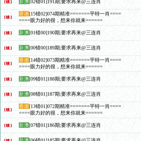
新澳
[02错01]191期;要求再来@三连肖
香港
[15错02]074期精准=======平特一肖====
====眼力好的很，想来你就来======
新澳
[01错00]190期;要求再来@三连肖
新澳
[00错00]189期;要求再来@三连肖
香港
[14错02]073期精准=======平特一肖====
====眼力好的很，想来你就来======
新澳
[09错01]188期;要求再来@三连肖
新澳
[08错01]187期;要求再来@三连肖
香港
[13错01]072期精准=======平特一肖====
====眼力好的很，想来你就来======
新澳
[07错01]186期;要求再来@三连肖
新澳
[06错01]185期;要求再来@三连肖