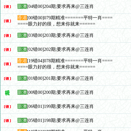
新澳
[04错00]204期;要求再来@三连肖
香港
[00错00]079期精准=======平特一肖====
====眼力好的很，想来你就来======
新澳
[03错00]203期;要求再来@三连肖
新澳
[02错00]202期;要求再来@三连肖
香港
[19错04]078期精准=======平特一肖====
====眼力好的很，想来你就来======
新澳
[01错00]201期;要求再来@三连肖
新澳
[00错00]200期;要求再来@三连肖
新澳
[06错01]199期;要求再来@三连肖
新澳
[05错01]198期;要求再来@三连肖