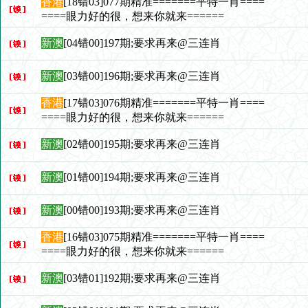
香港
[18错03]077期精准=======平特一肖====
====眼力好的很，想来你就来======
新澳
[04错00]197期;要求再来@三连肖
新澳
[03错00]196期;要求再来@三连肖
香港
[17错03]076期精准=======平特一肖====
====眼力好的很，想来你就来======
新澳
[02错00]195期;要求再来@三连肖
新澳
[01错00]194期;要求再来@三连肖
新澳
[00错00]193期;要求再来@三连肖
香港
[16错03]075期精准=======平特一肖====
====眼力好的很，想来你就来======
新澳
[03错01]192期;要求再来@三连肖