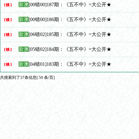
新澳
[00错00]187期：《五不中》=大公开★
新澳
[00错00]186期：《五不中》=大公开★
新澳
[06错02]185期：《五不中》=大公开★
新澳
[05错02]184期：《五不中》=大公开★
新澳
[04错01]183期：《五不中》=大公开★
共搜索到了37条信息[ 50 条/页]