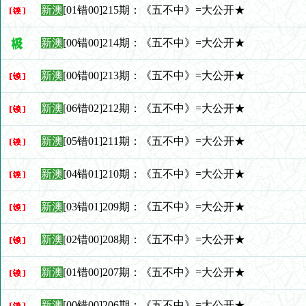
新澳
[01错00]215期：《五不中》=大公开★
新澳
[00错00]214期：《五不中》=大公开★
新澳
[00错00]213期：《五不中》=大公开★
新澳
[06错02]212期：《五不中》=大公开★
新澳
[05错01]211期：《五不中》=大公开★
新澳
[04错01]210期：《五不中》=大公开★
新澳
[03错01]209期：《五不中》=大公开★
新澳
[02错00]208期：《五不中》=大公开★
新澳
[01错00]207期：《五不中》=大公开★
新澳
[00错00]206期：《五不中》=大公开★