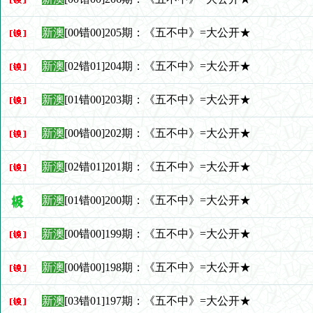
新澳
[00错00]205期：《五不中》=大公开★
新澳
[02错01]204期：《五不中》=大公开★
新澳
[01错00]203期：《五不中》=大公开★
新澳
[00错00]202期：《五不中》=大公开★
新澳
[02错01]201期：《五不中》=大公开★
新澳
[01错00]200期：《五不中》=大公开★
新澳
[00错00]199期：《五不中》=大公开★
新澳
[00错00]198期：《五不中》=大公开★
新澳
[03错01]197期：《五不中》=大公开★