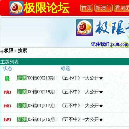
极限论坛
首页
新澳门
香港
记住我们:jx38.com,
极限
» 搜索
主题列表
状态
标题
新澳
[00错00]219期：《五不中》=大公开★
新澳
[00错00]218期：《五不中》=大公开★
新澳
[03错01]217期：《五不中》=大公开★
新澳
[02错01]216期：《五不中》=大公开★