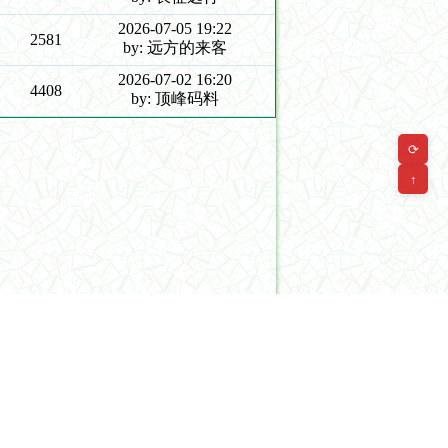
2026-07-05 19:22
2581
by: 远方的来客
2026-07-02 16:20
4408
by: 顶峰码料
⟳
↑