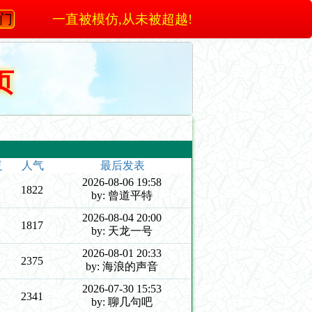
澳门
一直被模仿,从未被超越!
页
复
人气
最后发表
2026-08-06 19:58
1822
by: 曾道平特
2026-08-04 20:00
1817
by: 天龙一号
2026-08-01 20:33
2375
by: 海浪的声音
2026-07-30 15:53
2341
by: 聊几句吧