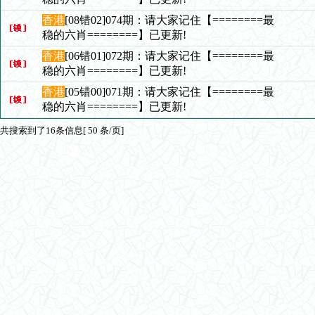
香港
[08错02]074期：请大家记住【========最
稳的六肖========】已更新!
香港
[06错01]072期：请大家记住【========最
稳的六肖========】已更新!
香港
[05错00]071期：请大家记住【========最
稳的六肖========】已更新!
共搜索到了16条信息[ 50 条/页]