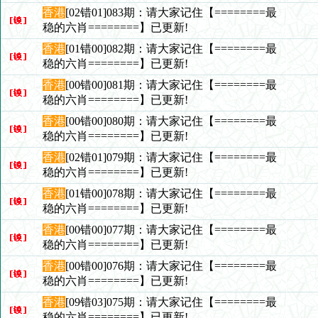
香港
[02错01]083期：请大家记住【========最
稳的六肖========】已更新!
香港
[01错00]082期：请大家记住【========最
稳的六肖========】已更新!
香港
[00错00]081期：请大家记住【========最
稳的六肖========】已更新!
香港
[00错00]080期：请大家记住【========最
稳的六肖========】已更新!
香港
[02错01]079期：请大家记住【========最
稳的六肖========】已更新!
香港
[01错00]078期：请大家记住【========最
稳的六肖========】已更新!
香港
[00错00]077期：请大家记住【========最
稳的六肖========】已更新!
香港
[00错00]076期：请大家记住【========最
稳的六肖========】已更新!
香港
[09错03]075期：请大家记住【========最
稳的六肖========】已更新!