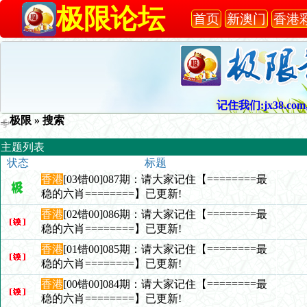
极限论坛
首页
新澳门
香港
记住我们:jx38.com,
极限
» 搜索
主题列表
状态
标题
香港
[03错00]087期：请大家记住【========最
稳的六肖========】已更新!
香港
[02错00]086期：请大家记住【========最
稳的六肖========】已更新!
香港
[01错00]085期：请大家记住【========最
稳的六肖========】已更新!
香港
[00错00]084期：请大家记住【========最
稳的六肖========】已更新!