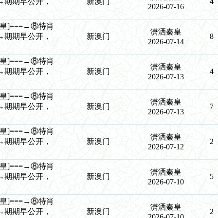
=→期期早公开，
新澳门
4
2026-07-16
秦皇]===→⑧特肖
潇洒秦皇
=→期期早公开，
新澳门
8
2026-07-14
秦皇]===→⑧特肖
潇洒秦皇
=→期期早公开，
新澳门
4
2026-07-13
秦皇]===→⑧特肖
潇洒秦皇
=→期期早公开，
新澳门
7
2026-07-13
秦皇]===→⑧特肖
潇洒秦皇
=→期期早公开，
新澳门
2
2026-07-12
秦皇]===→⑧特肖
潇洒秦皇
=→期期早公开，
新澳门
5
2026-07-10
秦皇]===→⑧特肖
潇洒秦皇
=→期期早公开，
新澳门
2
2026-07-10