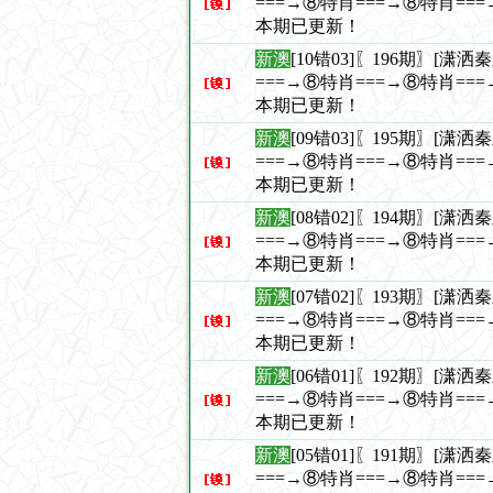
===→⑧特肖===→⑧特肖==
本期已更新！
新澳
[10错03]〖196期〗[潇洒
===→⑧特肖===→⑧特肖==
本期已更新！
新澳
[09错03]〖195期〗[潇洒
===→⑧特肖===→⑧特肖==
本期已更新！
新澳
[08错02]〖194期〗[潇洒
===→⑧特肖===→⑧特肖==
本期已更新！
新澳
[07错02]〖193期〗[潇洒
===→⑧特肖===→⑧特肖==
本期已更新！
新澳
[06错01]〖192期〗[潇洒
===→⑧特肖===→⑧特肖==
本期已更新！
新澳
[05错01]〖191期〗[潇洒
===→⑧特肖===→⑧特肖==