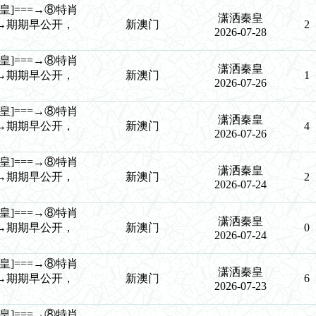
秦皇]===→⑧特肖
潇洒秦皇
=→期期早公开，
新澳门
2
2026-07-28
秦皇]===→⑧特肖
潇洒秦皇
=→期期早公开，
新澳门
1
2026-07-26
秦皇]===→⑧特肖
潇洒秦皇
=→期期早公开，
新澳门
4
2026-07-26
秦皇]===→⑧特肖
潇洒秦皇
=→期期早公开，
新澳门
2
2026-07-24
秦皇]===→⑧特肖
潇洒秦皇
=→期期早公开，
新澳门
0
2026-07-24
秦皇]===→⑧特肖
潇洒秦皇
=→期期早公开，
新澳门
6
2026-07-23
秦皇]===→⑧特肖