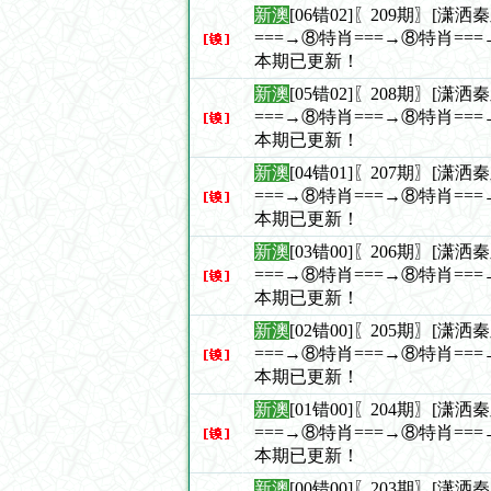
新澳
[06错02]〖209期〗[潇洒
===→⑧特肖===→⑧特肖==
本期已更新！
新澳
[05错02]〖208期〗[潇洒
===→⑧特肖===→⑧特肖==
本期已更新！
新澳
[04错01]〖207期〗[潇洒
===→⑧特肖===→⑧特肖==
本期已更新！
新澳
[03错00]〖206期〗[潇洒
===→⑧特肖===→⑧特肖==
本期已更新！
新澳
[02错00]〖205期〗[潇洒
===→⑧特肖===→⑧特肖==
本期已更新！
新澳
[01错00]〖204期〗[潇洒
===→⑧特肖===→⑧特肖==
本期已更新！
新澳
[00错00]〖203期〗[潇洒