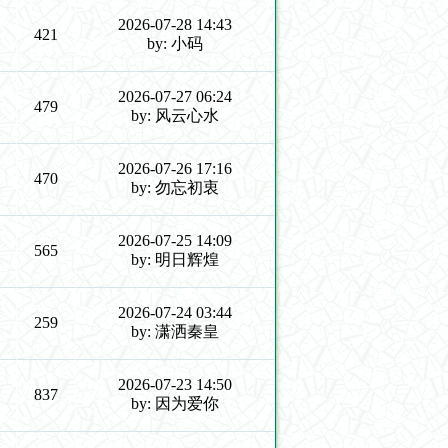
2026-07-28 14:43
421
by: 小码
2026-07-27 06:24
479
by: 风云心水
2026-07-26 17:16
470
by: 勿忘初衷
2026-07-25 14:09
565
by: 明日辉煌
2026-07-24 03:44
259
by: 潇洒秦皇
2026-07-23 14:50
837
by: 因为爱你