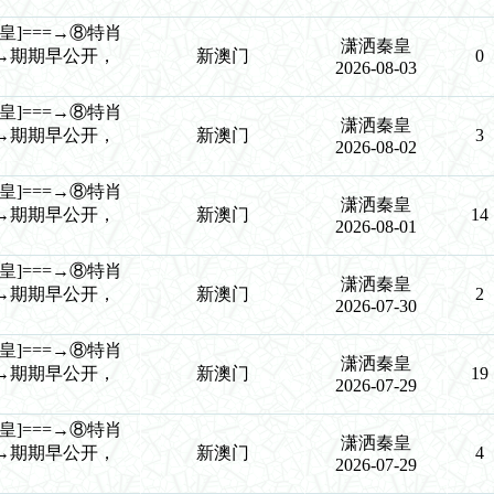
秦皇]===→⑧特肖
潇洒秦皇
=→期期早公开，
新澳门
0
2026-08-03
秦皇]===→⑧特肖
潇洒秦皇
=→期期早公开，
新澳门
3
2026-08-02
秦皇]===→⑧特肖
潇洒秦皇
=→期期早公开，
新澳门
14
2026-08-01
秦皇]===→⑧特肖
潇洒秦皇
=→期期早公开，
新澳门
2
2026-07-30
秦皇]===→⑧特肖
潇洒秦皇
=→期期早公开，
新澳门
19
2026-07-29
秦皇]===→⑧特肖
潇洒秦皇
=→期期早公开，
新澳门
4
2026-07-29