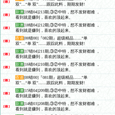
双”…“单 双”……跟踪此料，期期发财!
新澳
[19错04]213期,③②中特，想不发财都难 ，
看到就是赚到，喜欢的顶起来。
新澳
[18错04]212期,③②中特，想不发财都难 ，
看到就是赚到，喜欢的顶起来。
香港
[00错00]『082期』超级精品……“单
双”…“单 双”……跟踪此料，期期发财!
新澳
[17错04]211期,③②中特，想不发财都难 ，
看到就是赚到，喜欢的顶起来。
新澳
[16错04]210期,③②中特，想不发财都难 ，
看到就是赚到，喜欢的顶起来。
香港
[00错00]『081期』超级精品……“单
双”…“单 双”……跟踪此料，期期发财!
新澳
[15错04]209期,③②中特，想不发财都难 ，
看到就是赚到，喜欢的顶起来。
新澳
[14错03]208期,③②中特，想不发财都难 ，
看到就是赚到，喜欢的顶起来。