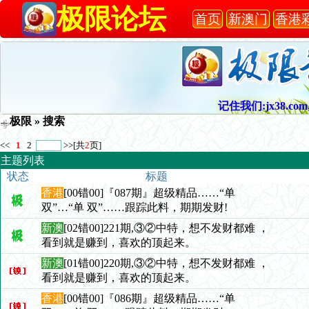
极限论坛
首页
新澳门
香港
记住我们:jx38.com,
极限
» 搜索
<<
1
2
>>
[共
2
页]
主题列表
状态
标题
香港
[00错00]『087期』超级精品……“单
双”…“单 双”……跟踪此料，期期发财!
新澳
[02错00]221期,③②中特，想不发财都难 ，
看到就是赚到，喜欢的顶起来。
新澳
[01错00]220期,③②中特，想不发财都难 ，
看到就是赚到，喜欢的顶起来。
香港
[00错00]『086期』超级精品……“单