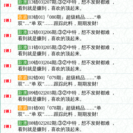
新澳
[13错03]207期,③②中特，想不发财都难 ，
看到就是赚到，喜欢的顶起来。
香港
[03错01]『080期』超级精品……“单
双”…“单 双”……跟踪此料，期期发财!
新澳
[12错03]206期,③②中特，想不发财都难 ，
看到就是赚到，喜欢的顶起来。
新澳
[11错03]205期,③②中特，想不发财都难 ，
看到就是赚到，喜欢的顶起来。
新澳
[10错03]204期,③②中特，想不发财都难 ，
看到就是赚到，喜欢的顶起来。
香港
[02错00]『079期』超级精品……“单
双”…“单 双”……跟踪此料，期期发财!
新澳
[09错02]203期,③②中特，想不发财都难 ，
看到就是赚到，喜欢的顶起来。
香港
[01错00]『078期』超级精品……“单
双”…“单 双”……跟踪此料，期期发财!
新澳
[08错02]202期,③②中特，想不发财都难 ，
看到就是赚到，喜欢的顶起来。