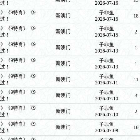
错过！
2026-07-16
特肖》《9特肖》《9
子非鱼
新澳门
18
错过！
2026-07-15
特肖》《9特肖》《9
子非鱼
新澳门
2
错过！
2026-07-15
特肖》《9特肖》《9
子非鱼
新澳门
1
错过！
2026-07-13
特肖》《9特肖》《9
子非鱼
新澳门
1
错过！
2026-07-13
特肖》《9特肖》《9
子非鱼
新澳门
11
错过！
2026-07-11
特肖》《9特肖》《9
子非鱼
新澳门
3
错过！
2026-07-10
特肖》《9特肖》《9
子非鱼
新澳门
2
错过！
2026-07-10
特肖》《9特肖》《9
子非鱼
新澳门
16
错过！
2026-07-08
特肖》《9特肖》《9