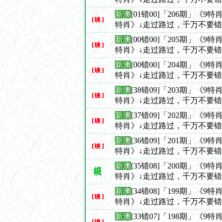
新澳
[01错00]「206期」《9
特肖》↓走过路过，千万不要
新澳
[00错00]「205期」《9
特肖》↓走过路过，千万不要
新澳
[00错00]「204期」《9
特肖》↓走过路过，千万不要
新澳
[38错09]「203期」《9
特肖》↓走过路过，千万不要
新澳
[37错09]「202期」《9
特肖》↓走过路过，千万不要
新澳
[36错09]「201期」《9
特肖》↓走过路过，千万不要
新澳
[35错08]「200期」《9
特肖》↓走过路过，千万不要
新澳
[34错08]「199期」《9
特肖》↓走过路过，千万不要
新澳
[33错07]「198期」《9