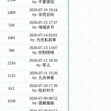
by: 不要害怕
2026-07-16 19:24
2409
by: 东莞后街
2026-07-15 17:37
550
by: 倾城岁月
2026-07-14 02:01
1081
by: 为无私鼓掌
2026-07-13 13:07
780
by: 控制情绪
2026-07-12 18:26
2316
by: 翠儿
2026-07-11 15:26
1155
by: 九肖神童
2026-07-10 17:39
612
by: 恰好对方
2026-07-09 08:52
1039
by: 愿赌服输
2026-07-08 02:53