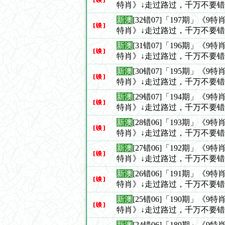
特肖》↓走过路过，千万不要
新澳
[32错07]「197期」《9
特肖》↓走过路过，千万不要
新澳
[31错07]「196期」《9
特肖》↓走过路过，千万不要
新澳
[30错07]「195期」《9
特肖》↓走过路过，千万不要
新澳
[29错07]「194期」《9
特肖》↓走过路过，千万不要
新澳
[28错06]「193期」《9
特肖》↓走过路过，千万不要
新澳
[27错06]「192期」《9
特肖》↓走过路过，千万不要
新澳
[26错06]「191期」《9
特肖》↓走过路过，千万不要
新澳
[25错06]「190期」《9
特肖》↓走过路过，千万不要
新澳
[24错06]「189期」《9