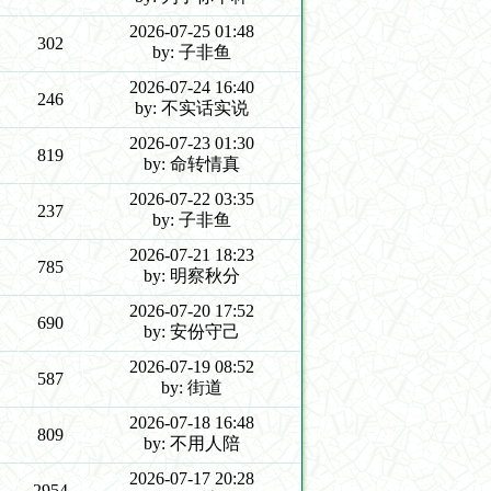
2026-07-25 01:48
302
by: 子非鱼
2026-07-24 16:40
246
by: 不实话实说
2026-07-23 01:30
819
by: 命转情真
2026-07-22 03:35
237
by: 子非鱼
2026-07-21 18:23
785
by: 明察秋分
2026-07-20 17:52
690
by: 安份守己
2026-07-19 08:52
587
by: 街道
2026-07-18 16:48
809
by: 不用人陪
2026-07-17 20:28
2954