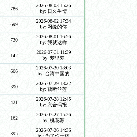
2026-08-03 15:26
786
by: 日久生情
2026-08-02 17:34
699
by: 网缘的你
2026-08-01 16:56
730
by: 我就这样
2026-07-31 11:39
142
by: 梦里梦
2026-07-30 18:03
606
by: 台湾中国的
2026-07-29 18:22
390
by: 藕断丝莲
2026-07-28 12:45
421
by: 六合码报
2026-07-27 15:26
162
by: 桃花源
2026-07-26 14:36
395
by: 为了你干杯