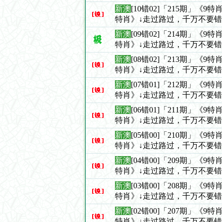
新澳
[10错02]「215期」《9
特肖》↓走过路过，千万不要
新澳
[09错02]「214期」《9
特肖》↓走过路过，千万不要
新澳
[08错02]「213期」《9
特肖》↓走过路过，千万不要
新澳
[07错01]「212期」《9
特肖》↓走过路过，千万不要
新澳
[06错01]「211期」《9
特肖》↓走过路过，千万不要
新澳
[05错00]「210期」《9
特肖》↓走过路过，千万不要
新澳
[04错00]「209期」《9
特肖》↓走过路过，千万不要
新澳
[03错00]「208期」《9
特肖》↓走过路过，千万不要
新澳
[02错00]「207期」《9
特肖》↓走过路过，千万不要