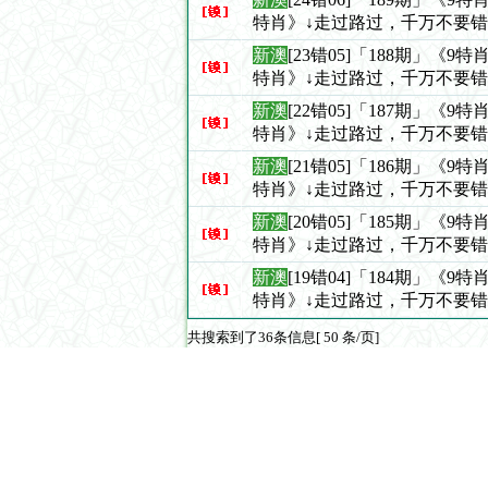
特肖》↓走过路过，千万不要
新澳
[23错05]「188期」《9
特肖》↓走过路过，千万不要
新澳
[22错05]「187期」《9
特肖》↓走过路过，千万不要
新澳
[21错05]「186期」《9
特肖》↓走过路过，千万不要
新澳
[20错05]「185期」《9
特肖》↓走过路过，千万不要
新澳
[19错04]「184期」《9
特肖》↓走过路过，千万不要
共搜索到了36条信息[ 50 条/页]