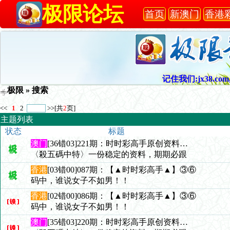
极限论坛
首页
新澳门
香港
记住我们:jx38.com,
极限
» 搜索
<<
1
2
>>
[共
2
页]
主题列表
状态
标题
澳门
[36错03]221期：时时彩高手原创资料…
〈殺五碼中特〉一份稳定的资料，期期必跟
香港
[03错00]087期：【▲时时彩高手▲】③⑥
码中，谁说女子不如男！！
香港
[02错00]086期：【▲时时彩高手▲】③⑥
码中，谁说女子不如男！！
澳门
[35错03]220期：时时彩高手原创资料…