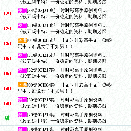
〈殺五碼中特〉一份稳定的资料，期期必跟
澳门
[34错03]219期：时时彩高手原创资料…
〈殺五碼中特〉一份稳定的资料，期期必跟
澳门
[33错03]218期：时时彩高手原创资料…
〈殺五碼中特〉一份稳定的资料，期期必跟
香港
[01错00]085期：【▲时时彩高手▲】③⑥
码中，谁说女子不如男！！
澳门
[31错03]216期：时时彩高手原创资料…
〈殺五碼中特〉一份稳定的资料，期期必跟
澳门
[32错03]217期：时时彩高手原创资料…
〈殺五碼中特〉一份稳定的资料，期期必跟
香港
[00错00]084期：【▲时时彩高手▲】③⑥
码中，谁说女子不如男！！
澳门
[30错02]215期：时时彩高手原创资料…
〈殺五碼中特〉一份稳定的资料，期期必跟
澳门
[29错02]214期：时时彩高手原创资料…
〈殺五碼中特〉一份稳定的资料，期期必跟
澳门
[28错02]213期：时时彩高手原创资料…