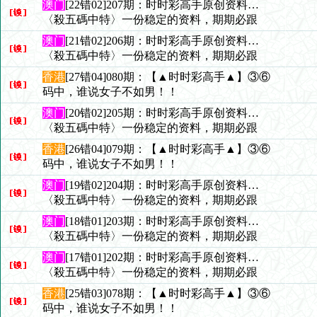
澳门
[22错02]207期：时时彩高手原创资料…
〈殺五碼中特〉一份稳定的资料，期期必跟
澳门
[21错02]206期：时时彩高手原创资料…
〈殺五碼中特〉一份稳定的资料，期期必跟
香港
[27错04]080期：【▲时时彩高手▲】③⑥
码中，谁说女子不如男！！
澳门
[20错02]205期：时时彩高手原创资料…
〈殺五碼中特〉一份稳定的资料，期期必跟
香港
[26错04]079期：【▲时时彩高手▲】③⑥
码中，谁说女子不如男！！
澳门
[19错02]204期：时时彩高手原创资料…
〈殺五碼中特〉一份稳定的资料，期期必跟
澳门
[18错01]203期：时时彩高手原创资料…
〈殺五碼中特〉一份稳定的资料，期期必跟
澳门
[17错01]202期：时时彩高手原创资料…
〈殺五碼中特〉一份稳定的资料，期期必跟
香港
[25错03]078期：【▲时时彩高手▲】③⑥
码中，谁说女子不如男！！