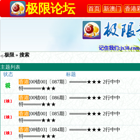
极限论坛
首页
新澳门
香港
记住我们:jx38.com,
极限
» 搜索
主题列表
状态
标题
香港
[00错00]〔087期〕═════★★★ 2行中中
特═════★★★
香港
[00错00]〔086期〕═════★★★ 2行中中
特═════★★★
香港
[00错00]〔085期〕═════★★★ 2行中中
特═════★★★
香港
[08错03]〔084期〕═════★★★ 2行中中
特═════★★★