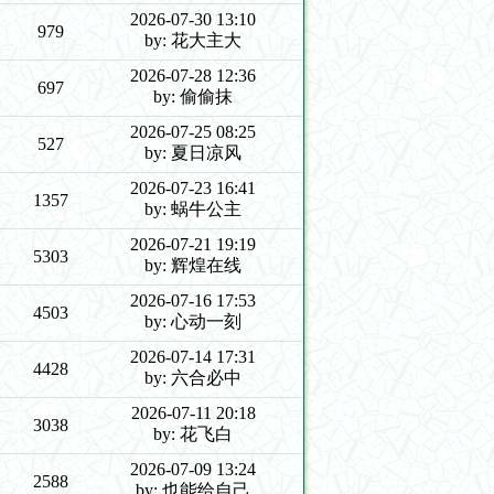
2026-07-30 13:10
979
by: 花大主大
2026-07-28 12:36
697
by: 偷偷抹
2026-07-25 08:25
527
by: 夏日凉风
2026-07-23 16:41
1357
by: 蜗牛公主
2026-07-21 19:19
5303
by: 辉煌在线
2026-07-16 17:53
4503
by: 心动一刻
2026-07-14 17:31
4428
by: 六合必中
2026-07-11 20:18
3038
by: 花飞白
2026-07-09 13:24
2588
by: 也能给自己