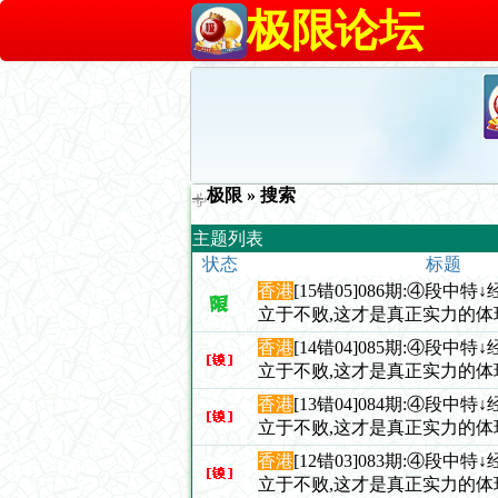
极限论坛
极限
» 搜索
主题列表
状态
标题
香港
[15错05]086期:④段中
立于不败,这才是真正实力的体
香港
[14错04]085期:④段中
立于不败,这才是真正实力的体
香港
[13错04]084期:④段中
立于不败,这才是真正实力的体
香港
[12错03]083期:④段中
立于不败,这才是真正实力的体