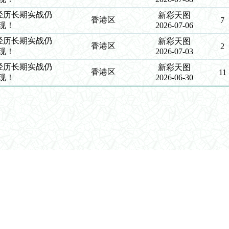
特↓经历长期实战仍
新彩天图
香港区
7
现！
2026-07-06
特↓经历长期实战仍
新彩天图
香港区
2
现！
2026-07-03
特↓经历长期实战仍
新彩天图
香港区
11
现！
2026-06-30