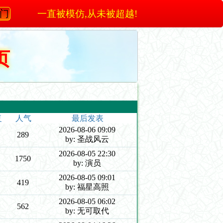
澳门
一直被模仿,从未被超越!
页
复
人气
最后发表
2026-08-06 09:09
289
by: 圣战风云
2026-08-05 22:30
1750
by: 演员
2026-08-05 09:01
419
by: 福星高照
2026-08-05 06:02
562
by: 无可取代