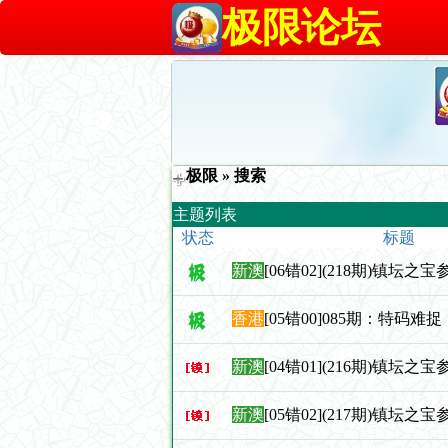
极限论坛
极限
» 搜索
主题列表
状态
标题
新澳
[06错02](218期)镇坛
香港
[05错00]085期：特码
新澳
[04错01](216期)镇坛
新澳
[05错02](217期)镇坛