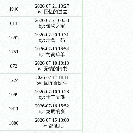
2026-07-21 18:27
4946
by: 回忆的过去
2026-07-21 00:33
613
by: 镇坛之宝
2026-07-20 19:31
1695
by: 老曾一码
2026-07-19 16:54
1751
by: 简简单单
2026-07-18 18:13
872
by: 无情的情书
2026-07-17 18:11
1224
by: 回眸百媚生
2026-07-16 19:28
1099
by: 十三太保
2026-07-16 15:52
3411
by: 龙腾豹变
2026-07-15 18:08
1080
by: 都怪我