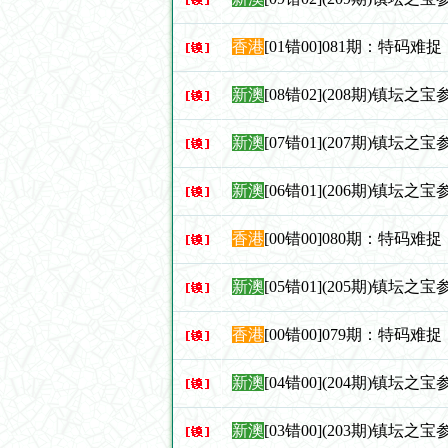
香港
[01错00]081期：特码
新澳
[08错02](208期)镇坛
新澳
[07错01](207期)镇坛
新澳
[06错01](206期)镇坛
香港
[00错00]080期：特码
新澳
[05错01](205期)镇坛
香港
[00错00]079期：特码
新澳
[04错00](204期)镇坛
新澳
[03错00](203期)镇坛