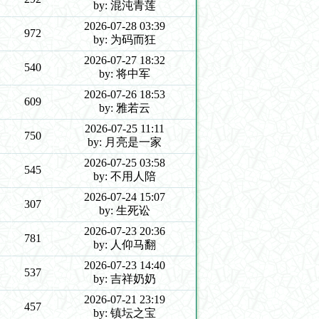
by: 混沌青莲
2026-07-28 03:39
972
by: 为码而狂
2026-07-27 18:32
540
by: 将中军
2026-07-26 18:53
609
by: 雅若云
2026-07-25 11:11
750
by: 月亮是一家
2026-07-25 03:58
545
by: 不用人陪
2026-07-24 15:07
307
by: 生死讼
2026-07-23 20:36
781
by: 人仰马翻
2026-07-23 14:40
537
by: 吉祥奶奶
2026-07-21 23:19
457
by: 镇坛之宝