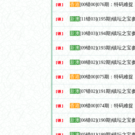
香港
[00错00]076期：特码
新澳
[11错03](195期)镇坛
新澳
[10错03](194期)镇坛
新澳
[09错02](193期)镇坛
新澳
[08错02](192期)镇坛
香港
[00错00]075期：特码
新澳
[07错02](191期)镇坛
香港
[00错00]074期：特码
新澳
[06错02](190期)镇坛
新澳
[05错01](189期)镇坛