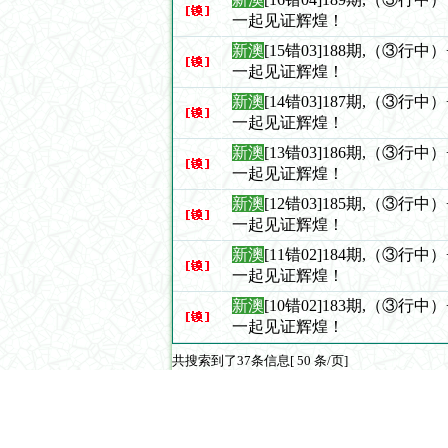
一起见证辉煌！
新澳
[15错03]188期,（③行
一起见证辉煌！
新澳
[14错03]187期,（③行
一起见证辉煌！
新澳
[13错03]186期,（③行
一起见证辉煌！
新澳
[12错03]185期,（③行
一起见证辉煌！
新澳
[11错02]184期,（③行
一起见证辉煌！
新澳
[10错02]183期,（③行
一起见证辉煌！
共搜索到了37条信息[ 50 条/页]