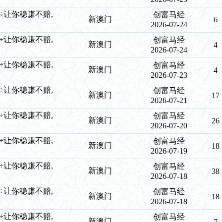
中）÷让你稳赚不赔,
创富马经
新澳门
6
2026-07-24
中）÷让你稳赚不赔,
创富马经
新澳门
4
2026-07-24
中）÷让你稳赚不赔,
创富马经
新澳门
4
2026-07-23
中）÷让你稳赚不赔,
创富马经
新澳门
17
2026-07-21
中）÷让你稳赚不赔,
创富马经
新澳门
26
2026-07-20
中）÷让你稳赚不赔,
创富马经
新澳门
18
2026-07-19
中）÷让你稳赚不赔,
创富马经
新澳门
38
2026-07-18
中）÷让你稳赚不赔,
创富马经
新澳门
18
2026-07-18
中）÷让你稳赚不赔,
创富马经
新澳门
7