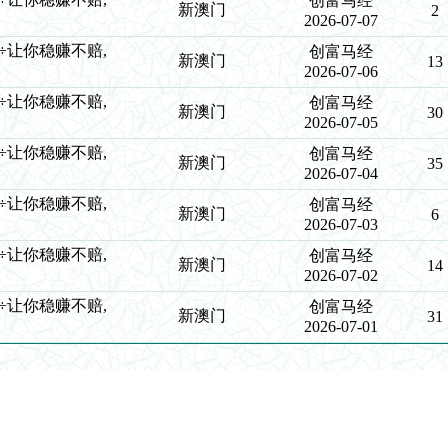
创富马经
新澳门
2
2026-07-07
中）÷让你稳赚不赔,
创富马经
新澳门
13
2026-07-06
中）÷让你稳赚不赔,
创富马经
新澳门
30
2026-07-05
中）÷让你稳赚不赔,
创富马经
新澳门
35
2026-07-04
中）÷让你稳赚不赔,
创富马经
新澳门
6
2026-07-03
中）÷让你稳赚不赔,
创富马经
新澳门
14
2026-07-02
中）÷让你稳赚不赔,
创富马经
新澳门
31
2026-07-01