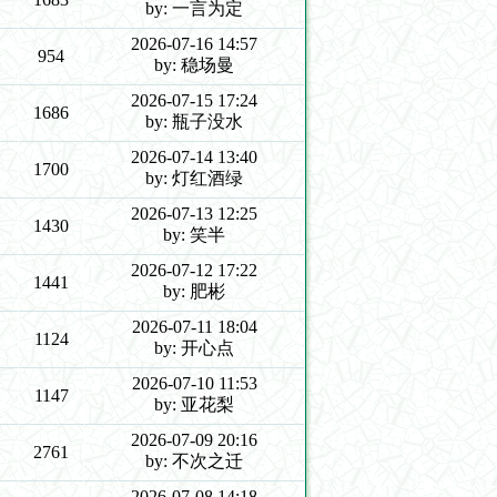
by: 一言为定
2026-07-16 14:57
954
by: 稳场曼
2026-07-15 17:24
1686
by: 瓶子没水
2026-07-14 13:40
1700
by: 灯红酒绿
2026-07-13 12:25
1430
by: 笑半
2026-07-12 17:22
1441
by: 肥彬
2026-07-11 18:04
1124
by: 开心点
2026-07-10 11:53
1147
by: 亚花梨
2026-07-09 20:16
2761
by: 不次之迁
2026-07-08 14:18