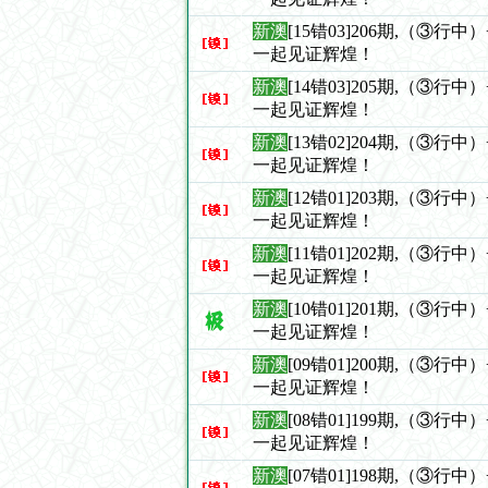
新澳
[15错03]206期,（③行
一起见证辉煌！
新澳
[14错03]205期,（③行
一起见证辉煌！
新澳
[13错02]204期,（③行
一起见证辉煌！
新澳
[12错01]203期,（③行
一起见证辉煌！
新澳
[11错01]202期,（③行
一起见证辉煌！
新澳
[10错01]201期,（③行
一起见证辉煌！
新澳
[09错01]200期,（③行
一起见证辉煌！
新澳
[08错01]199期,（③行
一起见证辉煌！
新澳
[07错01]198期,（③行