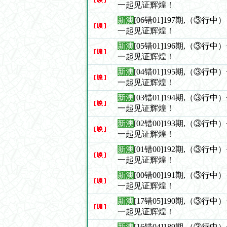
一起见证辉煌！
新澳
[06错01]197期,（③行
一起见证辉煌！
新澳
[05错01]196期,（③行
一起见证辉煌！
新澳
[04错01]195期,（③行
一起见证辉煌！
新澳
[03错01]194期,（③行
一起见证辉煌！
新澳
[02错00]193期,（③行
一起见证辉煌！
新澳
[01错00]192期,（③行
一起见证辉煌！
新澳
[00错00]191期,（③行
一起见证辉煌！
新澳
[17错05]190期,（③行
一起见证辉煌！
新澳
[16错04]189期,（③行