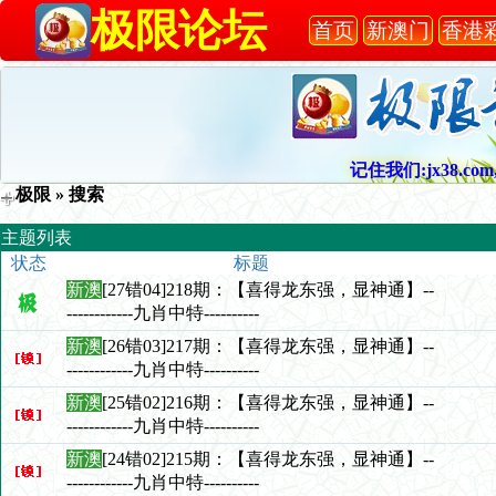
极限论坛
首页
新澳门
香港
记住我们:jx38.com,
极限
» 搜索
主题列表
状态
标题
新澳
[27错04]218期：【喜得龙东强，显神通】--
------------九肖中特----------
新澳
[26错03]217期：【喜得龙东强，显神通】--
------------九肖中特----------
新澳
[25错02]216期：【喜得龙东强，显神通】--
------------九肖中特----------
新澳
[24错02]215期：【喜得龙东强，显神通】--
------------九肖中特----------