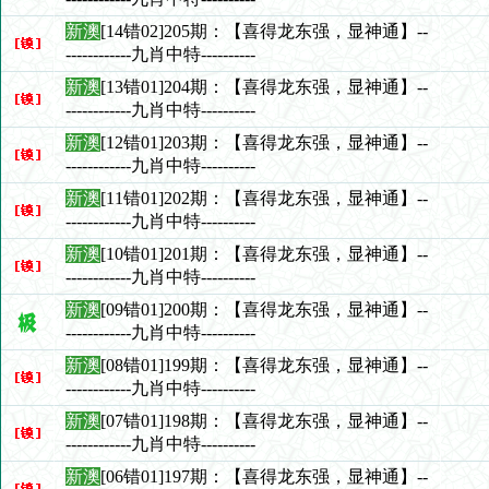
新澳
[14错02]205期：【喜得龙东强，显神通】--
------------九肖中特----------
新澳
[13错01]204期：【喜得龙东强，显神通】--
------------九肖中特----------
新澳
[12错01]203期：【喜得龙东强，显神通】--
------------九肖中特----------
新澳
[11错01]202期：【喜得龙东强，显神通】--
------------九肖中特----------
新澳
[10错01]201期：【喜得龙东强，显神通】--
------------九肖中特----------
新澳
[09错01]200期：【喜得龙东强，显神通】--
------------九肖中特----------
新澳
[08错01]199期：【喜得龙东强，显神通】--
------------九肖中特----------
新澳
[07错01]198期：【喜得龙东强，显神通】--
------------九肖中特----------
新澳
[06错01]197期：【喜得龙东强，显神通】--