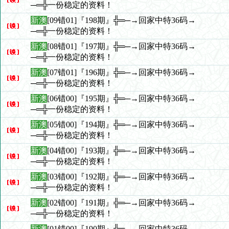
─═╬一份稳定的资料！
新澳
[09错01]『198期』╬═─→回家中特36码→
─═╬一份稳定的资料！
新澳
[08错01]『197期』╬═─→回家中特36码→
─═╬一份稳定的资料！
新澳
[07错01]『196期』╬═─→回家中特36码→
─═╬一份稳定的资料！
新澳
[06错00]『195期』╬═─→回家中特36码→
─═╬一份稳定的资料！
新澳
[05错00]『194期』╬═─→回家中特36码→
─═╬一份稳定的资料！
新澳
[04错00]『193期』╬═─→回家中特36码→
─═╬一份稳定的资料！
新澳
[03错00]『192期』╬═─→回家中特36码→
─═╬一份稳定的资料！
新澳
[02错00]『191期』╬═─→回家中特36码→
─═╬一份稳定的资料！
新澳
[01错00]『190期』╬═─→回家中特36码→