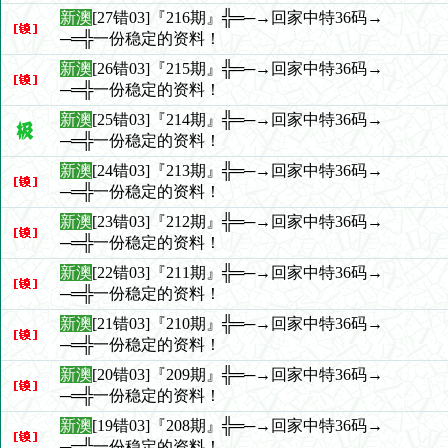
新澳
[27错03]『216期』╬═─→回家中特36码→
─═╬一份稳定的资料！
新澳
[26错03]『215期』╬═─→回家中特36码→
─═╬一份稳定的资料！
新澳
[25错03]『214期』╬═─→回家中特36码→
─═╬一份稳定的资料！
新澳
[24错03]『213期』╬═─→回家中特36码→
─═╬一份稳定的资料！
新澳
[23错03]『212期』╬═─→回家中特36码→
─═╬一份稳定的资料！
新澳
[22错03]『211期』╬═─→回家中特36码→
─═╬一份稳定的资料！
新澳
[21错03]『210期』╬═─→回家中特36码→
─═╬一份稳定的资料！
新澳
[20错03]『209期』╬═─→回家中特36码→
─═╬一份稳定的资料！
新澳
[19错03]『208期』╬═─→回家中特36码→
─═╬一份稳定的资料！