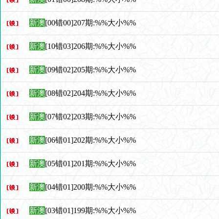
新澳
[00错00]207期:%%大小%%
新澳
[10错03]206期:%%大小%%
新澳
[09错02]205期:%%大小%%
新澳
[08错02]204期:%%大小%%
新澳
[07错02]203期:%%大小%%
新澳
[06错01]202期:%%大小%%
新澳
[05错01]201期:%%大小%%
新澳
[04错01]200期:%%大小%%
新澳
[03错01]199期:%%大小%%