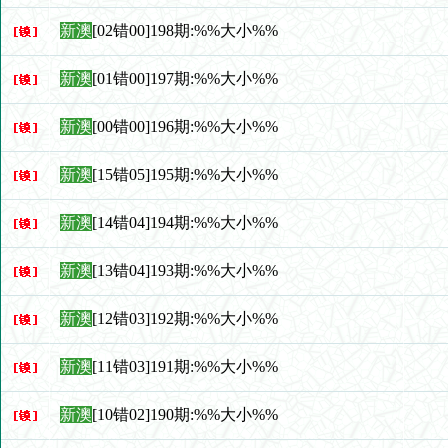
新澳
[02错00]198期:%%大小%%
新澳
[01错00]197期:%%大小%%
新澳
[00错00]196期:%%大小%%
新澳
[15错05]195期:%%大小%%
新澳
[14错04]194期:%%大小%%
新澳
[13错04]193期:%%大小%%
新澳
[12错03]192期:%%大小%%
新澳
[11错03]191期:%%大小%%
新澳
[10错02]190期:%%大小%%