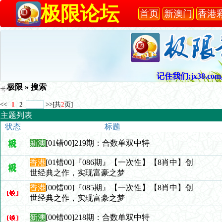
极限论坛
首页
新澳门
香港
记住我们:jx38.com,
极限
» 搜索
<<
1
2
>>
[共
2
页]
主题列表
状态
标题
新澳
[01错00]219期：合数单双中特
香港
[01错00]『086期』【一次性】【8肖中】创
世经典之作，实现富豪之梦
香港
[00错00]『085期』【一次性】【8肖中】创
世经典之作，实现富豪之梦
新澳
[00错00]218期：合数单双中特