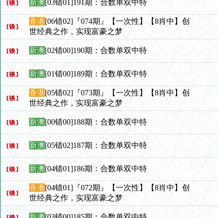
新澳
[03错01]191期：合数单双中特
香港
[06错02]『074期』【一次性】【8肖中】创
世经典之作，实现富豪之梦
新澳
[02错00]190期：合数单双中特
新澳
[01错00]189期：合数单双中特
香港
[05错02]『073期』【一次性】【8肖中】创
世经典之作，实现富豪之梦
新澳
[00错00]188期：合数单双中特
新澳
[05错02]187期：合数单双中特
新澳
[04错01]186期：合数单双中特
香港
[04错01]『072期』【一次性】【8肖中】创
世经典之作，实现富豪之梦
新澳
[03错00]185期：合数单双中特