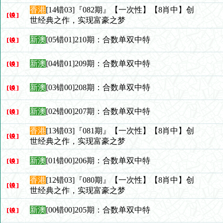
香港
[14错03]『082期』【一次性】【8肖中】创
世经典之作，实现富豪之梦
新澳
[05错01]210期：合数单双中特
新澳
[04错01]209期：合数单双中特
新澳
[03错00]208期：合数单双中特
新澳
[02错00]207期：合数单双中特
香港
[13错03]『081期』【一次性】【8肖中】创
世经典之作，实现富豪之梦
新澳
[01错00]206期：合数单双中特
香港
[12错03]『080期』【一次性】【8肖中】创
世经典之作，实现富豪之梦
新澳
[00错00]205期：合数单双中特