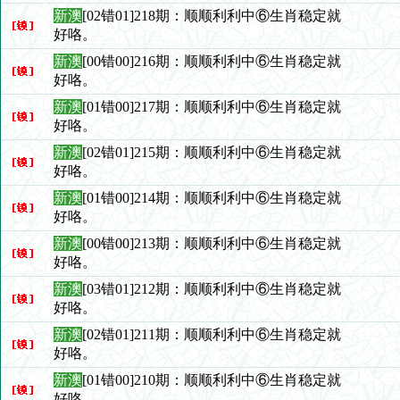
新澳
[02错01]218期：顺顺利利中⑥生肖稳定就
好咯。
新澳
[00错00]216期：顺顺利利中⑥生肖稳定就
好咯。
新澳
[01错00]217期：顺顺利利中⑥生肖稳定就
好咯。
新澳
[02错01]215期：顺顺利利中⑥生肖稳定就
好咯。
新澳
[01错00]214期：顺顺利利中⑥生肖稳定就
好咯。
新澳
[00错00]213期：顺顺利利中⑥生肖稳定就
好咯。
新澳
[03错01]212期：顺顺利利中⑥生肖稳定就
好咯。
新澳
[02错01]211期：顺顺利利中⑥生肖稳定就
好咯。
新澳
[01错00]210期：顺顺利利中⑥生肖稳定就
好咯。