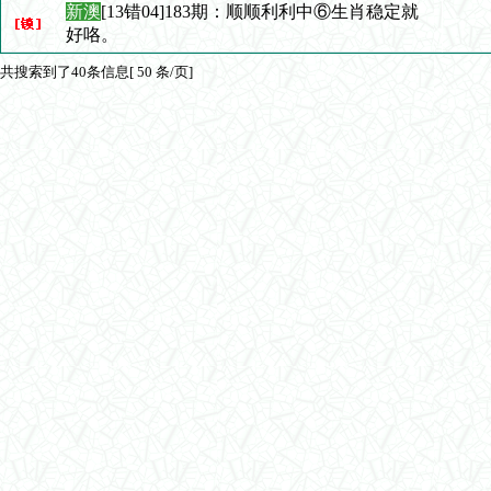
新澳
[13错04]183期：顺顺利利中⑥生肖稳定就
好咯。
共搜索到了40条信息[ 50 条/页]