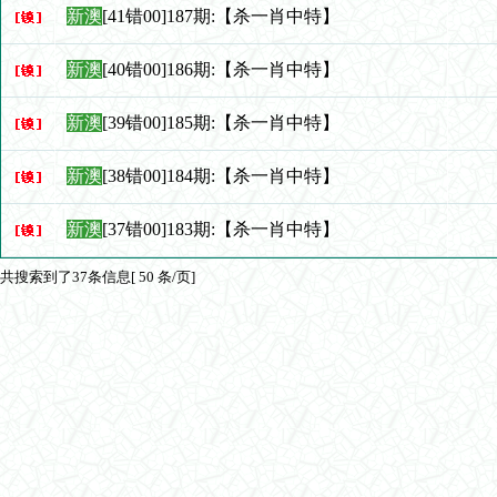
新澳
[41错00]187期:【杀一肖中特】
新澳
[40错00]186期:【杀一肖中特】
新澳
[39错00]185期:【杀一肖中特】
新澳
[38错00]184期:【杀一肖中特】
新澳
[37错00]183期:【杀一肖中特】
共搜索到了37条信息[ 50 条/页]