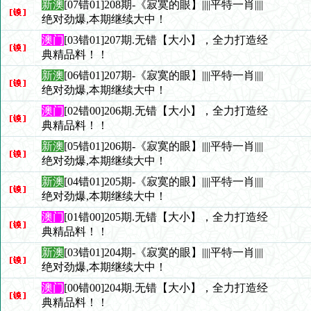
新澳
[07错01]208期-《寂寞的眼】||||平特一肖||||
绝对劲爆,本期继续大中！
澳门
[03错01]207期.无错【大小】，全力打造经
典精品料！！
新澳
[06错01]207期-《寂寞的眼】||||平特一肖||||
绝对劲爆,本期继续大中！
澳门
[02错00]206期.无错【大小】，全力打造经
典精品料！！
新澳
[05错01]206期-《寂寞的眼】||||平特一肖||||
绝对劲爆,本期继续大中！
新澳
[04错01]205期-《寂寞的眼】||||平特一肖||||
绝对劲爆,本期继续大中！
澳门
[01错00]205期.无错【大小】，全力打造经
典精品料！！
新澳
[03错01]204期-《寂寞的眼】||||平特一肖||||
绝对劲爆,本期继续大中！
澳门
[00错00]204期.无错【大小】，全力打造经
典精品料！！