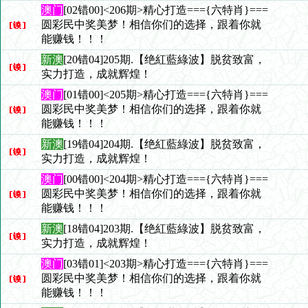
澳门
[02错00]<206期>精心打造==={六特肖}===
圆彩民中奖美梦！相信你们的选择，跟着你就
能赚钱！！！
新澳
[20错04]205期.【绝紅藍綠波】脱贫致富，
实力打造，成就辉煌！
澳门
[01错00]<205期>精心打造==={六特肖}===
圆彩民中奖美梦！相信你们的选择，跟着你就
能赚钱！！！
新澳
[19错04]204期.【绝紅藍綠波】脱贫致富，
实力打造，成就辉煌！
澳门
[00错00]<204期>精心打造==={六特肖}===
圆彩民中奖美梦！相信你们的选择，跟着你就
能赚钱！！！
新澳
[18错04]203期.【绝紅藍綠波】脱贫致富，
实力打造，成就辉煌！
澳门
[03错01]<203期>精心打造==={六特肖}===
圆彩民中奖美梦！相信你们的选择，跟着你就
能赚钱！！！