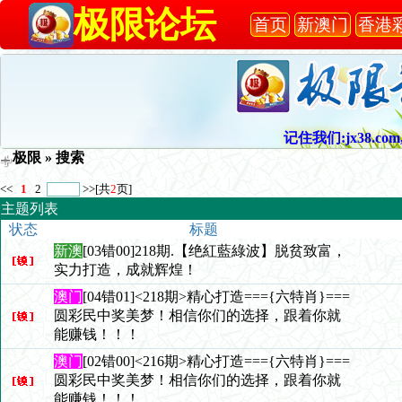
极限论坛
首页
新澳门
香港
记住我们:jx38.com,
极限
» 搜索
<<
1
2
>>
[共
2
页]
主题列表
状态
标题
新澳
[03错00]218期.【绝紅藍綠波】脱贫致富，
实力打造，成就辉煌！
澳门
[04错01]<218期>精心打造==={六特肖}===
圆彩民中奖美梦！相信你们的选择，跟着你就
能赚钱！！！
澳门
[02错00]<216期>精心打造==={六特肖}===
圆彩民中奖美梦！相信你们的选择，跟着你就
能赚钱！！！