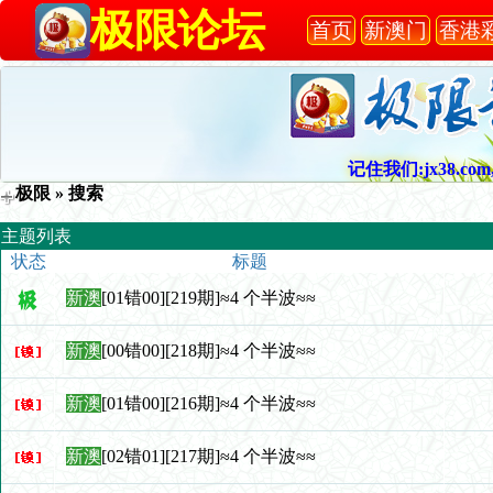
极限论坛
首页
新澳门
香港
记住我们:jx38.com,
极限
» 搜索
主题列表
状态
标题
新澳
[01错00][219期]≈4 个半波≈≈
新澳
[00错00][218期]≈4 个半波≈≈
新澳
[01错00][216期]≈4 个半波≈≈
新澳
[02错01][217期]≈4 个半波≈≈