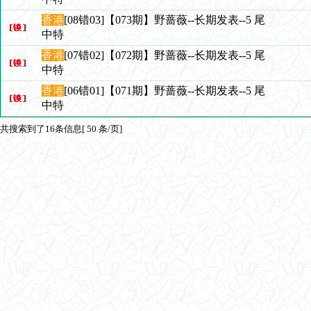
香港
[08错03]【073期】野蔷薇--长期发表--5 尾
中特
香港
[07错02]【072期】野蔷薇--长期发表--5 尾
中特
香港
[06错01]【071期】野蔷薇--长期发表--5 尾
中特
共搜索到了16条信息[ 50 条/页]