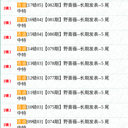
香港
[17错05]【082期】野蔷薇--长期发表--5 尾
中特
香港
[16错04]【081期】野蔷薇--长期发表--5 尾
中特
香港
[15错04]【080期】野蔷薇--长期发表--5 尾
中特
香港
[14错03]【079期】野蔷薇--长期发表--5 尾
中特
香港
[13错03]【078期】野蔷薇--长期发表--5 尾
中特
香港
[12错03]【077期】野蔷薇--长期发表--5 尾
中特
香港
[11错03]【076期】野蔷薇--长期发表--5 尾
中特
香港
[10错03]【075期】野蔷薇--长期发表--5 尾
中特
香港
[09错03]【074期】野蔷薇--长期发表--5 尾
中特