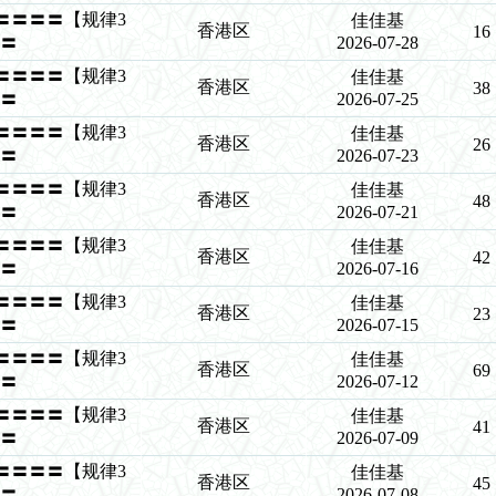
〓〓〓〓〓〓【规律3
佳佳基
香港区
16
〓〓
2026-07-28
〓〓〓〓〓〓【规律3
佳佳基
香港区
38
〓〓
2026-07-25
〓〓〓〓〓〓【规律3
佳佳基
香港区
26
〓〓
2026-07-23
〓〓〓〓〓〓【规律3
佳佳基
香港区
48
〓〓
2026-07-21
〓〓〓〓〓〓【规律3
佳佳基
香港区
42
〓〓
2026-07-16
〓〓〓〓〓〓【规律3
佳佳基
香港区
23
〓〓
2026-07-15
〓〓〓〓〓〓【规律3
佳佳基
香港区
69
〓〓
2026-07-12
〓〓〓〓〓〓【规律3
佳佳基
香港区
41
〓〓
2026-07-09
〓〓〓〓〓〓【规律3
佳佳基
香港区
45
〓〓
2026-07-08