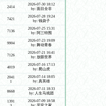
2026-07-30 18:12
2414
by: 面目全非
2026-07-28 19:24
7421
by: 钱袋子
2026-07-25 15:31
7136
by: 阿三特围
2026-07-23 19:09
9904
by: 舞动青春
2026-07-21 16:41
7126
by: 放眼世界
2026-07-16 17:13
4019
by: 爬山虎
2026-07-14 18:05
2041
by: 真英雄
1
2026-07-11 18:33
8668
by: 人生马戏团
2026-07-09 18:58
1391
by: 平安之家
3