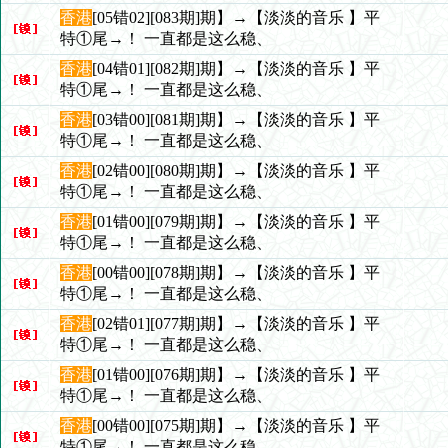
香港
[05错02][083期]期】→【淡淡的音乐 】平
特①尾→！ 一直都是这么稳、
香港
[04错01][082期]期】→【淡淡的音乐 】平
特①尾→！ 一直都是这么稳、
香港
[03错00][081期]期】→【淡淡的音乐 】平
特①尾→！ 一直都是这么稳、
香港
[02错00][080期]期】→【淡淡的音乐 】平
特①尾→！ 一直都是这么稳、
香港
[01错00][079期]期】→【淡淡的音乐 】平
特①尾→！ 一直都是这么稳、
香港
[00错00][078期]期】→【淡淡的音乐 】平
特①尾→！ 一直都是这么稳、
香港
[02错01][077期]期】→【淡淡的音乐 】平
特①尾→！ 一直都是这么稳、
香港
[01错00][076期]期】→【淡淡的音乐 】平
特①尾→！ 一直都是这么稳、
香港
[00错00][075期]期】→【淡淡的音乐 】平
特①尾→！ 一直都是这么稳、