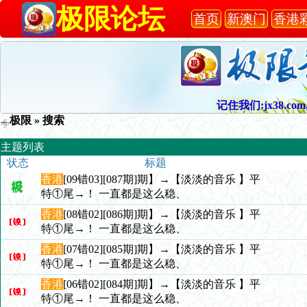
极限论坛
首页
新澳门
香港
记住我们:jx38.com,
极限
» 搜索
主题列表
状态
标题
香港
[09错03][087期]期】→【淡淡的音乐 】平
特①尾→！ 一直都是这么稳、
香港
[08错02][086期]期】→【淡淡的音乐 】平
特①尾→！ 一直都是这么稳、
香港
[07错02][085期]期】→【淡淡的音乐 】平
特①尾→！ 一直都是这么稳、
香港
[06错02][084期]期】→【淡淡的音乐 】平
特①尾→！ 一直都是这么稳、