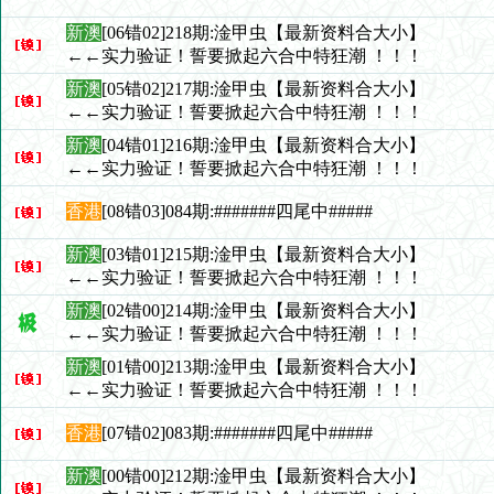
新澳
[06错02]218期:淦甲虫【最新资料合大小】
←←实力验证！誓要掀起六合中特狂潮 ！！！
新澳
[05错02]217期:淦甲虫【最新资料合大小】
←←实力验证！誓要掀起六合中特狂潮 ！！！
新澳
[04错01]216期:淦甲虫【最新资料合大小】
←←实力验证！誓要掀起六合中特狂潮 ！！！
香港
[08错03]084期:#######四尾中#####
新澳
[03错01]215期:淦甲虫【最新资料合大小】
←←实力验证！誓要掀起六合中特狂潮 ！！！
新澳
[02错00]214期:淦甲虫【最新资料合大小】
←←实力验证！誓要掀起六合中特狂潮 ！！！
新澳
[01错00]213期:淦甲虫【最新资料合大小】
←←实力验证！誓要掀起六合中特狂潮 ！！！
香港
[07错02]083期:#######四尾中#####
新澳
[00错00]212期:淦甲虫【最新资料合大小】