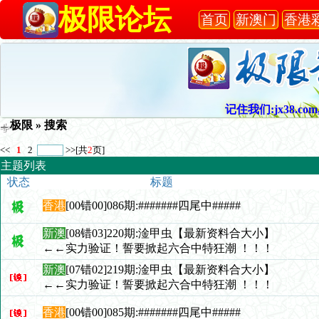
极限论坛
首页
新澳门
香港
记住我们:jx38.com,
极限
» 搜索
<<
1
2
>>
[共
2
页]
主题列表
状态
标题
香港
[00错00]086期:#######四尾中#####
新澳
[08错03]220期:淦甲虫【最新资料合大小】
←←实力验证！誓要掀起六合中特狂潮 ！！！
新澳
[07错02]219期:淦甲虫【最新资料合大小】
←←实力验证！誓要掀起六合中特狂潮 ！！！
香港
[00错00]085期:#######四尾中#####