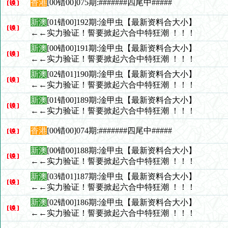
香港
[00错00]075期:#######四尾中#####
新澳
[01错00]192期:淦甲虫【最新资料合大小】
←←实力验证！誓要掀起六合中特狂潮 ！！！
新澳
[00错00]191期:淦甲虫【最新资料合大小】
←←实力验证！誓要掀起六合中特狂潮 ！！！
新澳
[02错01]190期:淦甲虫【最新资料合大小】
←←实力验证！誓要掀起六合中特狂潮 ！！！
新澳
[01错00]189期:淦甲虫【最新资料合大小】
←←实力验证！誓要掀起六合中特狂潮 ！！！
香港
[00错00]074期:#######四尾中#####
新澳
[00错00]188期:淦甲虫【最新资料合大小】
←←实力验证！誓要掀起六合中特狂潮 ！！！
新澳
[03错01]187期:淦甲虫【最新资料合大小】
←←实力验证！誓要掀起六合中特狂潮 ！！！
新澳
[02错00]186期:淦甲虫【最新资料合大小】
←←实力验证！誓要掀起六合中特狂潮 ！！！