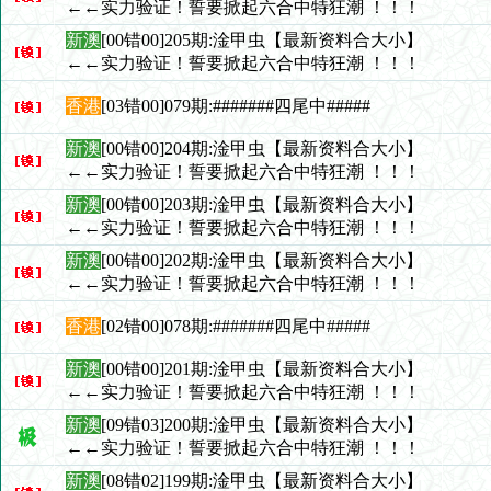
←←实力验证！誓要掀起六合中特狂潮 ！！！
新澳
[00错00]205期:淦甲虫【最新资料合大小】
←←实力验证！誓要掀起六合中特狂潮 ！！！
香港
[03错00]079期:#######四尾中#####
新澳
[00错00]204期:淦甲虫【最新资料合大小】
←←实力验证！誓要掀起六合中特狂潮 ！！！
新澳
[00错00]203期:淦甲虫【最新资料合大小】
←←实力验证！誓要掀起六合中特狂潮 ！！！
新澳
[00错00]202期:淦甲虫【最新资料合大小】
←←实力验证！誓要掀起六合中特狂潮 ！！！
香港
[02错00]078期:#######四尾中#####
新澳
[00错00]201期:淦甲虫【最新资料合大小】
←←实力验证！誓要掀起六合中特狂潮 ！！！
新澳
[09错03]200期:淦甲虫【最新资料合大小】
←←实力验证！誓要掀起六合中特狂潮 ！！！
新澳
[08错02]199期:淦甲虫【最新资料合大小】