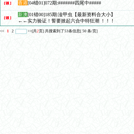
香港
[04错01]072期:#######四尾中#####
新澳
[01错00]185期:淦甲虫【最新资料合大小】
←←实力验证！誓要掀起六合中特狂潮 ！！！
<<
1
2
>>
[共
2
页] 共搜索到了53条信息[ 50 条/页]