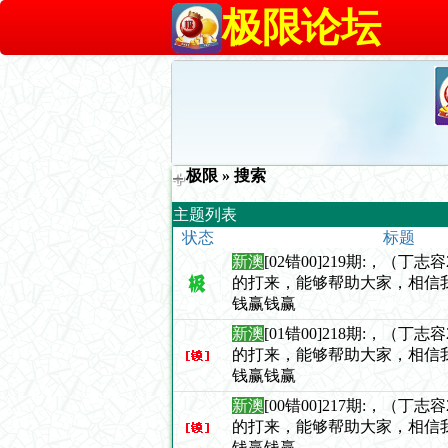
极限论坛
极限
» 搜索
主题列表
状态
标题
新澳
[02错00]219期:，（丁
的打来，能够帮助大家，相信
钱赢钱赢
新澳
[01错00]218期:，（丁
的打来，能够帮助大家，相信
钱赢钱赢
新澳
[00错00]217期:，（丁
的打来，能够帮助大家，相信
钱赢钱赢