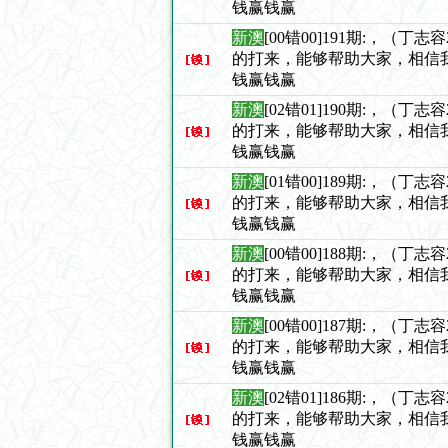
钱赢钱赢
新澳
[00错00]191期:，（丁
的打来，能够帮助大家，相信
钱赢钱赢
新澳
[02错01]190期:，（丁
的打来，能够帮助大家，相信
钱赢钱赢
新澳
[01错00]189期:，（丁
的打来，能够帮助大家，相信
钱赢钱赢
新澳
[00错00]188期:，（丁
的打来，能够帮助大家，相信
钱赢钱赢
新澳
[00错00]187期:，（丁
的打来，能够帮助大家，相信
钱赢钱赢
新澳
[02错01]186期:，（丁
的打来，能够帮助大家，相信
钱赢钱赢