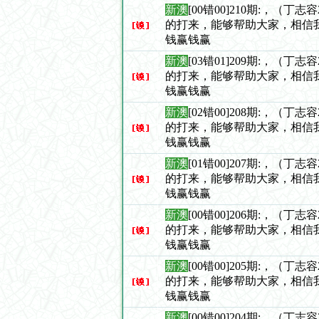
新澳
[00错00]210期:，（丁
的打来，能够帮助大家，相信
钱赢钱赢
新澳
[03错01]209期:，（丁
的打来，能够帮助大家，相信
钱赢钱赢
新澳
[02错00]208期:，（丁
的打来，能够帮助大家，相信
钱赢钱赢
新澳
[01错00]207期:，（丁
的打来，能够帮助大家，相信
钱赢钱赢
新澳
[00错00]206期:，（丁
的打来，能够帮助大家，相信
钱赢钱赢
新澳
[00错00]205期:，（丁
的打来，能够帮助大家，相信
钱赢钱赢
新澳
[00错00]204期:，（丁