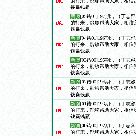
的打来，能够帮助大家，相信
钱赢钱赢
新澳
[05错01]197期:，（丁
的打来，能够帮助大家，相信
钱赢钱赢
新澳
[04错01]196期:，（丁
的打来，能够帮助大家，相信
钱赢钱赢
新澳
[03错00]195期:，（丁
的打来，能够帮助大家，相信
钱赢钱赢
新澳
[02错00]194期:，（丁
的打来，能够帮助大家，相信
钱赢钱赢
新澳
[01错00]193期:，（丁
的打来，能够帮助大家，相信
钱赢钱赢
新澳
[00错00]192期:，（丁
的打来，能够帮助大家，相信