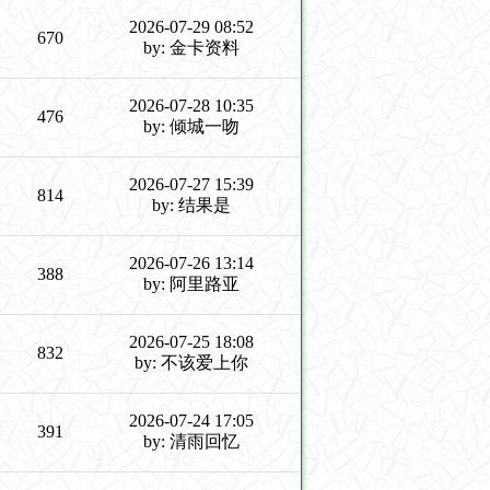
2026-07-29 08:52
670
by: 金卡资料
2026-07-28 10:35
476
by: 倾城一吻
2026-07-27 15:39
814
by: 结果是
2026-07-26 13:14
388
by: 阿里路亚
2026-07-25 18:08
832
by: 不该爱上你
2026-07-24 17:05
391
by: 清雨回忆