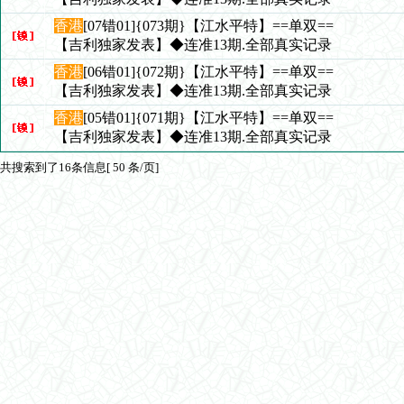
香港
[07错01]{073期}【江水平特】==单双==
【吉利独家发表】◆连准13期.全部真实记录
香港
[06错01]{072期}【江水平特】==单双==
【吉利独家发表】◆连准13期.全部真实记录
香港
[05错01]{071期}【江水平特】==单双==
【吉利独家发表】◆连准13期.全部真实记录
共搜索到了16条信息[ 50 条/页]