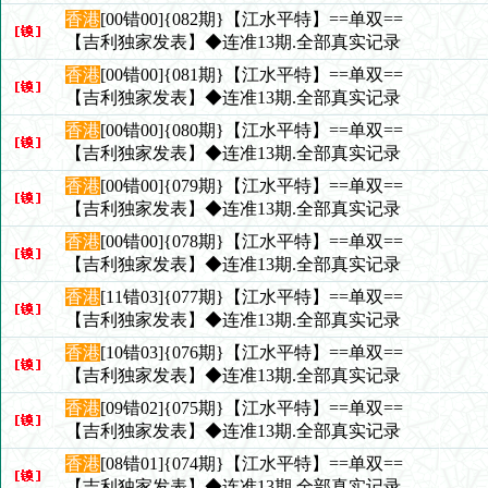
香港
[00错00]{082期}【江水平特】==单双==
【吉利独家发表】◆连准13期.全部真实记录
香港
[00错00]{081期}【江水平特】==单双==
【吉利独家发表】◆连准13期.全部真实记录
香港
[00错00]{080期}【江水平特】==单双==
【吉利独家发表】◆连准13期.全部真实记录
香港
[00错00]{079期}【江水平特】==单双==
【吉利独家发表】◆连准13期.全部真实记录
香港
[00错00]{078期}【江水平特】==单双==
【吉利独家发表】◆连准13期.全部真实记录
香港
[11错03]{077期}【江水平特】==单双==
【吉利独家发表】◆连准13期.全部真实记录
香港
[10错03]{076期}【江水平特】==单双==
【吉利独家发表】◆连准13期.全部真实记录
香港
[09错02]{075期}【江水平特】==单双==
【吉利独家发表】◆连准13期.全部真实记录
香港
[08错01]{074期}【江水平特】==单双==
【吉利独家发表】◆连准13期.全部真实记录