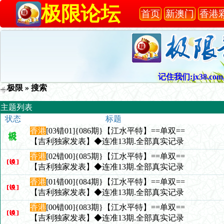
极限论坛
首页
新澳门
香港
记住我们:jx38.com,
极限
» 搜索
主题列表
状态
标题
香港
[03错01]{086期}【江水平特】==单双==
【吉利独家发表】◆连准13期.全部真实记录
香港
[02错00]{085期}【江水平特】==单双==
【吉利独家发表】◆连准13期.全部真实记录
香港
[01错00]{084期}【江水平特】==单双==
【吉利独家发表】◆连准13期.全部真实记录
香港
[00错00]{083期}【江水平特】==单双==
【吉利独家发表】◆连准13期.全部真实记录