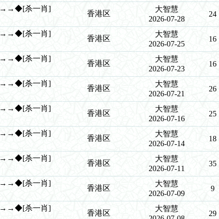
→→→◆[杀一肖]
大智慧
香港区
24
2026-07-28
→→→◆[杀一肖]
大智慧
香港区
16
2026-07-25
→→→◆[杀一肖]
大智慧
香港区
16
2026-07-23
→→→◆[杀一肖]
大智慧
香港区
26
2026-07-21
→→→◆[杀一肖]
大智慧
香港区
25
2026-07-16
→→→◆[杀一肖]
大智慧
香港区
18
2026-07-14
→→→◆[杀一肖]
大智慧
香港区
35
2026-07-11
→→→◆[杀一肖]
大智慧
香港区
9
2026-07-09
→→→◆[杀一肖]
大智慧
香港区
29
2026-07-08