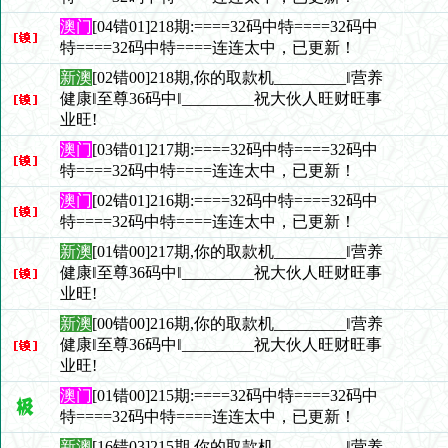
澳门
[04错01]218期:====32码中特====32码中
特====32码中特====连连太中，已更新！
新澳
[02错00]218期,你的取款机_________‖营养
健康‖至尊36码中‖_________祝大伙人旺财旺事
业旺!
澳门
[03错01]217期:====32码中特====32码中
特====32码中特====连连太中，已更新！
澳门
[02错01]216期:====32码中特====32码中
特====32码中特====连连太中，已更新！
新澳
[01错00]217期,你的取款机_________‖营养
健康‖至尊36码中‖_________祝大伙人旺财旺事
业旺!
新澳
[00错00]216期,你的取款机_________‖营养
健康‖至尊36码中‖_________祝大伙人旺财旺事
业旺!
澳门
[01错00]215期:====32码中特====32码中
特====32码中特====连连太中，已更新！
新澳
[16错03]215期,你的取款机_________‖营养