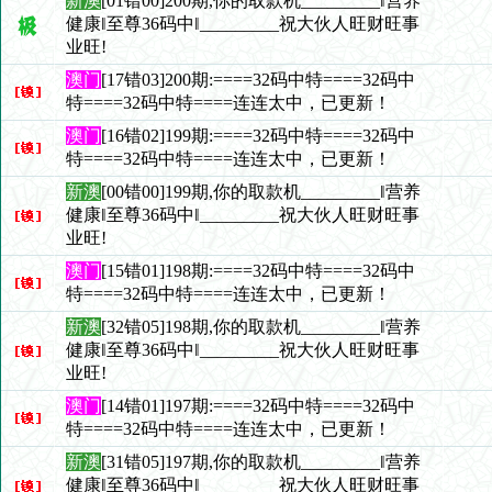
新澳
[01错00]200期,你的取款机_________‖营养
健康‖至尊36码中‖_________祝大伙人旺财旺事
业旺!
澳门
[17错03]200期:====32码中特====32码中
特====32码中特====连连太中，已更新！
澳门
[16错02]199期:====32码中特====32码中
特====32码中特====连连太中，已更新！
新澳
[00错00]199期,你的取款机_________‖营养
健康‖至尊36码中‖_________祝大伙人旺财旺事
业旺!
澳门
[15错01]198期:====32码中特====32码中
特====32码中特====连连太中，已更新！
新澳
[32错05]198期,你的取款机_________‖营养
健康‖至尊36码中‖_________祝大伙人旺财旺事
业旺!
澳门
[14错01]197期:====32码中特====32码中
特====32码中特====连连太中，已更新！
新澳
[31错05]197期,你的取款机_________‖营养
健康‖至尊36码中‖_________祝大伙人旺财旺事