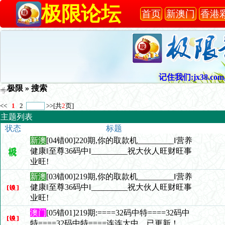
极限论坛
首页
新澳门
香港
记住我们:jx38.com,
极限
» 搜索
<<
1
2
>>
[共
2
页]
主题列表
状态
标题
新澳
[04错00]220期,你的取款机_________‖营养
健康‖至尊36码中‖_________祝大伙人旺财旺事
业旺!
新澳
[03错00]219期,你的取款机_________‖营养
健康‖至尊36码中‖_________祝大伙人旺财旺事
业旺!
澳门
[05错01]219期:====32码中特====32码中
特====32码中特====连连太中，已更新！