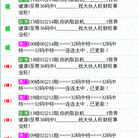
健康‖至尊36码中‖_________祝大伙人旺财旺事
业旺!
新澳
[15错02]214期,你的取款机_________‖营养
健康‖至尊36码中‖_________祝大伙人旺财旺事
业旺!
澳门
[00错00]214期:====32码中特====32码中
特====32码中特====连连太中，已更新！
新澳
[14错02]213期,你的取款机_________‖营养
健康‖至尊36码中‖_________祝大伙人旺财旺事
业旺!
澳门
[00错00]213期:====32码中特====32码中
特====32码中特====连连太中，已更新！
澳门
[10错03]212期:====32码中特====32码中
特====32码中特====连连太中，已更新！
新澳
[13错02]212期,你的取款机_________‖营养
健康‖至尊36码中‖_________祝大伙人旺财旺事
业旺!
澳门
[09错02]211期:====32码中特====32码中