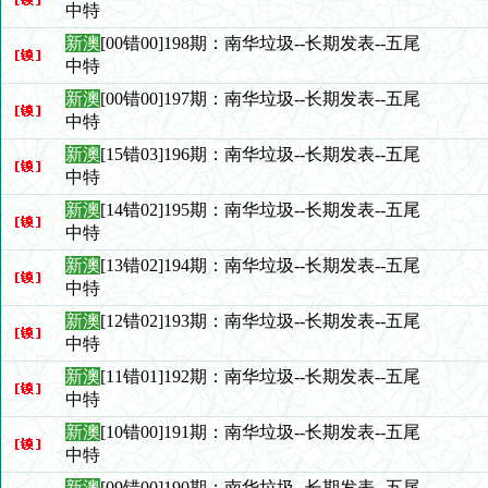
中特
新澳
[00错00]198期：南华垃圾--长期发表--五尾
中特
新澳
[00错00]197期：南华垃圾--长期发表--五尾
中特
新澳
[15错03]196期：南华垃圾--长期发表--五尾
中特
新澳
[14错02]195期：南华垃圾--长期发表--五尾
中特
新澳
[13错02]194期：南华垃圾--长期发表--五尾
中特
新澳
[12错02]193期：南华垃圾--长期发表--五尾
中特
新澳
[11错01]192期：南华垃圾--长期发表--五尾
中特
新澳
[10错00]191期：南华垃圾--长期发表--五尾
中特
新澳
[09错00]190期：南华垃圾--长期发表--五尾