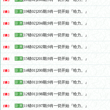
新澳
[19错02]205期;9肖一切开始『给力。』
新澳
[18错02]204期;9肖一切开始『给力。』
新澳
[17错02]203期;9肖一切开始『给力。』
新澳
[16错02]202期;9肖一切开始『给力。』
新澳
[15错02]201期;9肖一切开始『给力。』
新澳
[14错01]200期;9肖一切开始『给力。』
新澳
[13错01]199期;9肖一切开始『给力。』
新澳
[12错01]198期;9肖一切开始『给力。』
新澳
[11错01]197期;9肖一切开始『给力。』