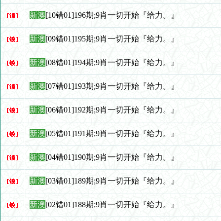
新澳
[10错01]196期;9肖一切开始『给力。』
新澳
[09错01]195期;9肖一切开始『给力。』
新澳
[08错01]194期;9肖一切开始『给力。』
新澳
[07错01]193期;9肖一切开始『给力。』
新澳
[06错01]192期;9肖一切开始『给力。』
新澳
[05错01]191期;9肖一切开始『给力。』
新澳
[04错01]190期;9肖一切开始『给力。』
新澳
[03错01]189期;9肖一切开始『给力。』
新澳
[02错01]188期;9肖一切开始『给力。』