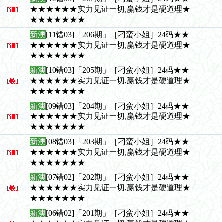
★★★★★★实力见证一切,赢钱才是硬道理★
★★★★★★★
新澳
[11错03]「206期」［刁蛮小姐］24码★★
★★★★★★实力见证一切,赢钱才是硬道理★
★★★★★★★
新澳
[10错03]「205期」［刁蛮小姐］24码★★
★★★★★★实力见证一切,赢钱才是硬道理★
★★★★★★★
新澳
[09错03]「204期」［刁蛮小姐］24码★★
★★★★★★实力见证一切,赢钱才是硬道理★
★★★★★★★
新澳
[08错03]「203期」［刁蛮小姐］24码★★
★★★★★★实力见证一切,赢钱才是硬道理★
★★★★★★★
新澳
[07错02]「202期」［刁蛮小姐］24码★★
★★★★★★实力见证一切,赢钱才是硬道理★
★★★★★★★
新澳
[06错02]「201期」［刁蛮小姐］24码★★