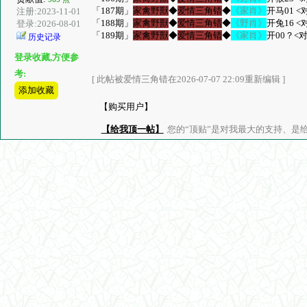
「187期」
家禽野獸
◆
爱情三角错
◆
《家肖》
开马01 <
注册:2023-11-01
「188期」
家禽野獸
◆
爱情三角错
◆
《野肖》
开兔16 <
登录:2026-08-01
「189期」
家禽野獸
◆
爱情三角错
◆
《家肖》
开00？<对
历史记录
登录收藏,方便参
考:
[ 此帖被爱情三角错在2026-07-07 22:09重新编辑 ]
添加收藏
【购买用户】
【给我顶一帖】
您的“顶贴”是对我最大的支持、是给了我