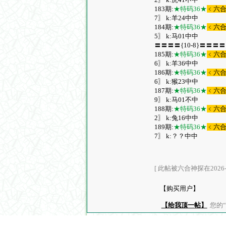
183期:
★特码36★
﹤六
7〗 k:羊24中中
184期:
★特码36★
﹤六
5〗 k:马01中中
〓〓〓〓{10-8}〓〓〓〓
185期:
★特码36★
﹤六
6〗 k:羊36中中
186期:
★特码36★
﹤六
6〗 k:猴23中中
187期:
★特码36★
﹤六
9〗 k:马01不中
188期:
★特码36★
﹤六
2〗 k:兔16中中
189期:
★特码36★
﹤六
7〗 k:？？中中
[ 此帖被六合神探在2026-0
【购买用户】
【给我顶一帖】
您的“