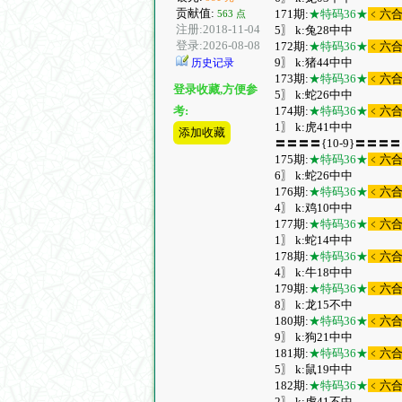
贡献值:
171期:
★特码36★
﹤六
563 点
注册:2018-11-04
5〗 k:兔28中中
登录:2026-08-08
172期:
★特码36★
﹤六
9〗 k:猪44中中
历史记录
173期:
★特码36★
﹤六
登录收藏,方便参
5〗 k:蛇26中中
174期:
★特码36★
﹤六
考:
1〗 k:虎41中中
添加收藏
〓〓〓〓{10-9}〓〓〓〓
175期:
★特码36★
﹤六
6〗 k:蛇26中中
176期:
★特码36★
﹤六
4〗 k:鸡10中中
177期:
★特码36★
﹤六
1〗 k:蛇14中中
178期:
★特码36★
﹤六
4〗 k:牛18中中
179期:
★特码36★
﹤六
8〗 k:龙15不中
180期:
★特码36★
﹤六
9〗 k:狗21中中
181期:
★特码36★
﹤六
5〗 k:鼠19中中
182期:
★特码36★
﹤六
2〗 k:虎41不中