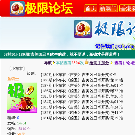
极限论坛
首页
新澳门
香港
记住我们:jx38.com,
[08错01]{189期}吉美凶丑肖吹牛的话，就不要说，赢钱才是硬道理！
导航
本帖查看
2504
次
给高手加分
查看〖论坛
【小布衣】
级别:
{189期}小布衣《吉美》吉美凶丑肖开奖:0准
圣骑士
{188期}小布衣《凶丑》吉美凶丑肖开奖:兔16 错
{187期}小布衣《吉美》吉美凶丑肖开奖:马01 准
{186期}小布衣《凶丑》吉美凶丑肖开奖:猴23 准
{185期}小布衣《吉美》吉美凶丑肖开奖:羊36 准
{184期}小布衣《吉美》吉美凶丑肖开奖:马01 准
{183期}小布衣《吉美》吉美凶丑肖开奖:羊24 准
{182期}小布衣《凶丑》吉美凶丑肖开奖:虎41 准
精华:
0
{181期}小布衣《凶丑》吉美凶丑肖开奖:鼠19 准
发帖:
14704
铜板:
15119 个
银元:
58 元