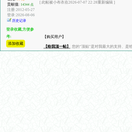
[ 此帖被小布衣在2026-07-07 22:28重新编辑 ]
贡献值:
14344 点
注册:2012-05-27
登录:2026-08-06
历史记录
登录收藏,方便参
考:
【购买用户】
添加收藏
【给我顶一帖】
您的“顶贴”是对我最大的支持、是给了我