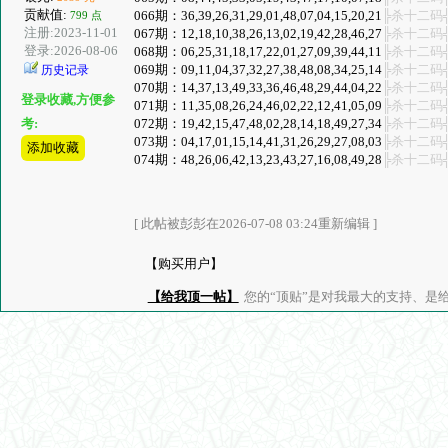
贡献值:
066期：36,39,26,31,29,01,48,07,04,15,20,21
╠杀十二码
799 点
注册:2023-11-01
067期：12,18,10,38,26,13,02,19,42,28,46,27
╠杀十二码
登录:2026-08-06
068期：06,25,31,18,17,22,01,27,09,39,44,11
╠杀十二码
069期：09,11,04,37,32,27,38,48,08,34,25,14
╠杀十二码
历史记录
070期：14,37,13,49,33,36,46,48,29,44,04,22
╠杀十二码
登录收藏,方便参
071期：11,35,08,26,24,46,02,22,12,41,05,09
╠杀十二码
072期：19,42,15,47,48,02,28,14,18,49,27,34
╠杀十二码
考:
073期：04,17,01,15,14,41,31,26,29,27,08,03
╠杀十二码
添加收藏
074期：48,26,06,42,13,23,43,27,16,08,49,28
╠杀十二码
[ 此帖被彭彭在2026-07-08 03:24重新编辑 ]
【购买用户】
【给我顶一帖】
您的“顶贴”是对我最大的支持、是给了我